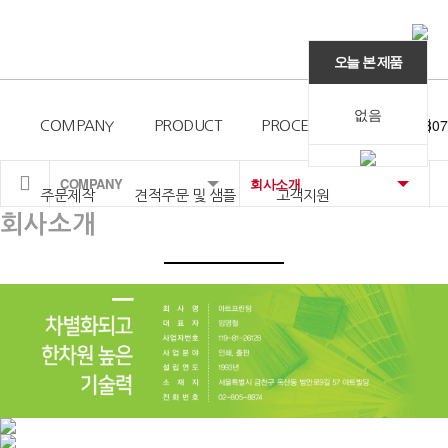
오늘 본 제품
없음
T
02. 805. 8807
COMPANY
PRODUCT
PROCESS
주요거래처
COMPANY
회사소개
주문제작
견적주문 및 샘플
고객지원
회사소개