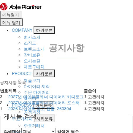
메뉴열기
메뉴
닫기
COMPANY
하위분류
회사소개
조직도
공지사항
브랜드소개
장비보유
오시는길
제품구매처
PRODUCT
하위분류
제품보기
공지사항 목록
다이어리 제작
번호
제목
글쓴이
주문 다이어리
3
2027년 에이블플래너 다이어리 카다로그
최고관리자
캘린더
2
2027년 에이블플래너 다이어리 포스터
최고관리자
PROCESS
하위분류
1
2026 다이어리 재고 현황_260804
최고관리자
공정과정
게시물 검색
주요거래처
하위분류
주요거래처
검색대상
검색어
필수
주문제작
하위분류