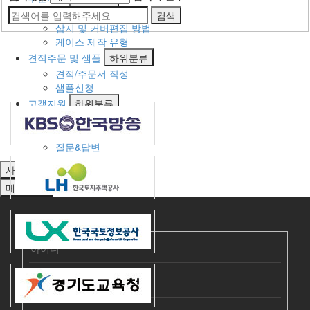
이용안내
검색
삽지 및 커버편집 방법
케이스 제작 유형
견적주문 및 샘플
하위분류
견적/주문서 작성
샘플신청
고객지원
하위분류
공지사항
자료실
질문&답변
사용자메뉴
메뉴
닫기
회
원
로